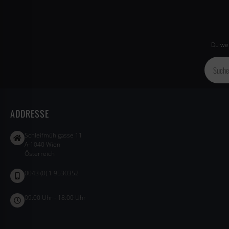
Du wei
ADDRESSE
Schleifmühlgasse 11
A-1040 Wien
Österreich
0043 (0) 1 9530352
09:00 Uhr - 18:00 Uhr