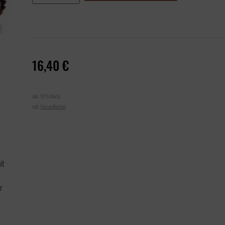
16,40
€
inkl. 10 % MwSt.
zzgl.
Versandkosten
it
r