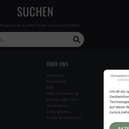
SUCHEN
ßt genau was du willst? Nutze unsere Suchfunktion
ÜBER UNS
Impressum
Datenschutz
AGB
Um dir ein 
Widerrufsbelehrung
Geräteinfor
Vertrag widerrufen
Technologie
Versandarten
auf dieser W
Zahlungsarten
zurückziehs
Cookie-Richtlinie (EU)
AKZE