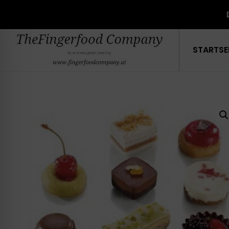
Start
/
Süsses
/ Petits Fours Prestige 8 Stk
STARTSE