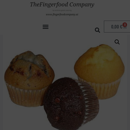
Start
/
Süsses
/ Mini-Muffin 3 Stk
0
0,00
€