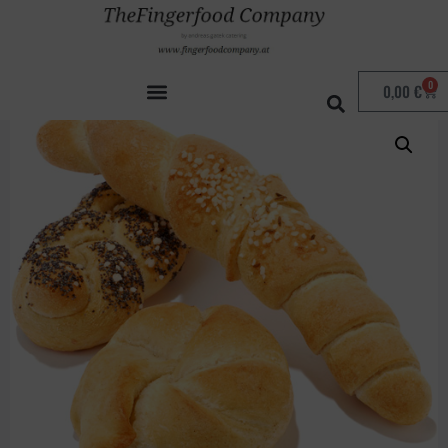
Start
/
Gebäck
/ Jourgebäck
0
0,00
€