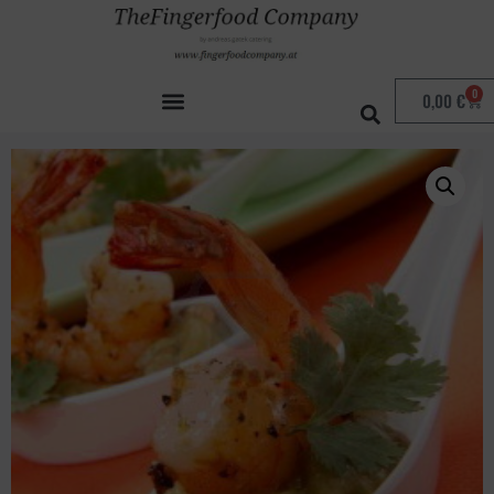
Start
/
Allgemein
/ Gegrillte Garnele auf
Avocadomouse
0
0,00
€