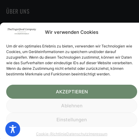
ÜBER UNS
Impressum
Wir verwenden Cookies
Datenschutz
AGB
Widerrufsbelehrung
Um dir ein optimales Erlebnis zu bieten, verwenden wir Technologien wie
Cookies, um Geräteinformationen zu speichern und/oder darauf
Vertrag widerrufen
zuzugreifen. Wenn du diesen Technologien zustimmst, können wir Daten
Versandarten
wie das Surfverhalten oder eindeutige IDs auf dieser Website verarbeiten.
Zahlungsarten
Wenn du deine Zustimmung nicht erteilst oder zurückziehst, können
Cookie-Richtlinie (EU)
bestimmte Merkmale und Funktionen beeinträchtigt werden.
AKZEPTIEREN
Erstellt mit
TIVENDO | E-Commerce Solutions
.
Ablehnen
Einstellungen
Cookie-Richtlinie
Datenschutz
Impressum