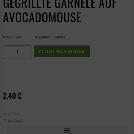
GEGRILLTE GARNELE AUF
AVOCADOMOUSE
Kategorien
Allgemein
,
Pikantes
IN DEN WARENKORB
2,40
€
inkl. 10 % MwSt.
zzgl.
Versandkosten