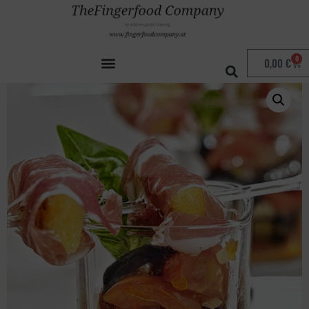
Start
/
Allgemein
/ Antipasti im Glas
0
0,00
€